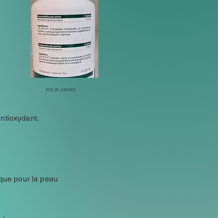
NUT_PL_AS5118/2
antioxydant.
ique pour la peau