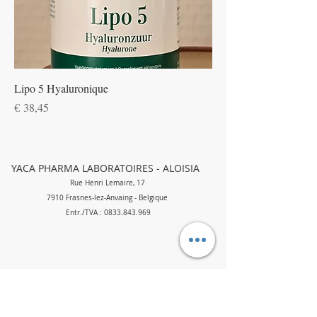
Lipo 5 Hyaluronique
Prijs
€ 38,45
YACA PHARMA LABORATOIRES - ALOISIA
Rue Henri Lemaire, 17
7910 Frasnes-lez-Anvaing - Belgique
Entr.
/TVA :
0833.843.969