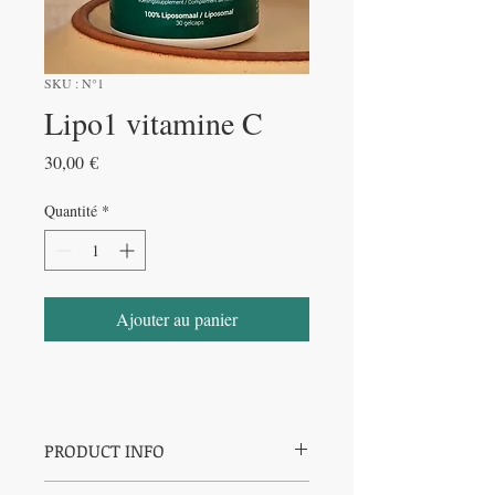
SKU : N°1
Lipo1 vitamine C
Prix
30,00 €
Quantité
*
Ajouter au panier
PRODUCT INFO
I'm a product detail. I'm a great place to